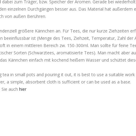
rd dabei zum Träger, bzw. Speicher der Aromen. Gerade bei wiederhol
den einzelnen Durchgängen besser aus. Das Material hat außerdem ei
ch von außen Berühren.
ndenziell größere Kännchen an. Für Tees, die nur kurze Ziehzeiten e
 beeinflussbar ist (Menge des Tees, Ziehzeit, Temperatur, Zahl der A
t in einem mittleren Bereich zw. 150-300ml. Man sollte für feine Te
cher Sorten (Schwarztees, aromatisierte Tees). Man macht aber auch
 das Kännchen einfach mit kochend heißem Wasser und schüttet diese
a in small pots and pouring it out, it is best to use a suitable work s
, a simple, absorbent cloth is sufficient or can be used as a base.
n Sie auch
hier