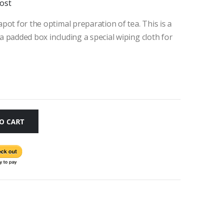
ost
pot for the optimal preparation of tea. This is a
n a padded box including a special wiping cloth for
O CART