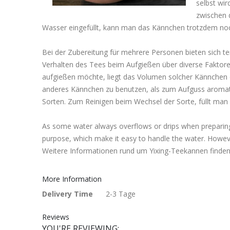
selbst wi
zwischen 
Wasser eingefüllt, kann man das Kännchen trotzdem no
Bei der Zubereitung für mehrere Personen bieten sich te
Verhalten des Tees beim Aufgießen über diverse Faktoren
aufgießen möchte, liegt das Volumen solcher Kännchen of
anderes Kännchen zu benutzen, als zum Aufguss aromatis
Sorten. Zum Reinigen beim Wechsel der Sorte, füllt man
As some water always overflows or drips when preparing te
purpose, which make it easy to handle the water. However
Weitere Informationen rund um Yixing-Teekannen finde
More Information
More
Delivery Time
2-3 Tage
Information
Reviews
YOU'RE REVIEWING: