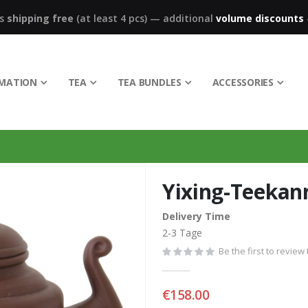
ks
shipping free
(at least 4 pcs)
—
additional
volume discounts
RMATION
TEA
TEA BUNDLES
ACCESSORIES
Yixing-Teekan
Delivery Time
2-3 Tage
Be the first to review
€158.00