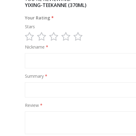
YIXING-TEEKANNE (370ML)
Your Rating
Stars
1
2
3
4
5
Nickname
star
stars
stars
stars
stars
Summary
Review