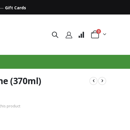
—
Gift Cards
items
0
Cart
ne (370ml)
 this product