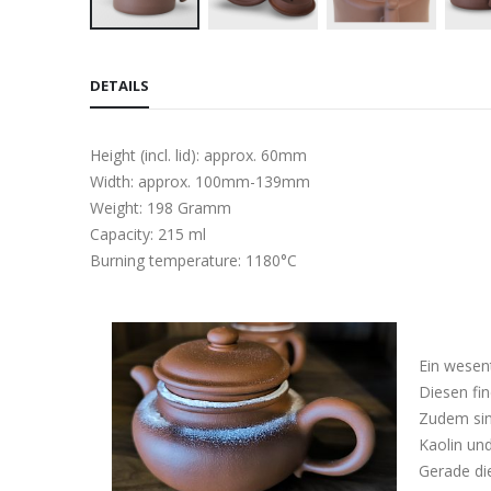
Skip
to
DETAILS
the
beginning
of
Height (incl. lid): approx. 60mm
the
Width: approx. 100mm-139mm
images
Weight: 198 Gramm
gallery
Capacity: 215 ml
Burning temperature: 1180°C
Ein wesent
Diesen fin
Zudem sin
Kaolin und
Gerade di