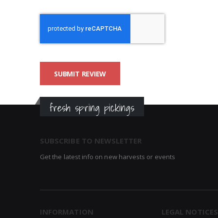
SUBMIT REVIEW
fresh spring pickings
SUBSCRIBE TO NEWSLETTER
Get the latest info on new harvests or events
INFORMATION
LEGAL NOTICES