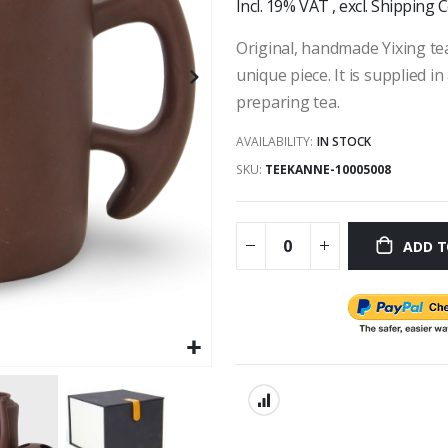
Incl. 19% VAT
,
excl.
Shipping C
Original, handmade Yixing tea
unique piece. It is supplied i
preparing tea.
AVAILABILITY:
IN STOCK
SKU
TEEKANNE-10005008
ADD T